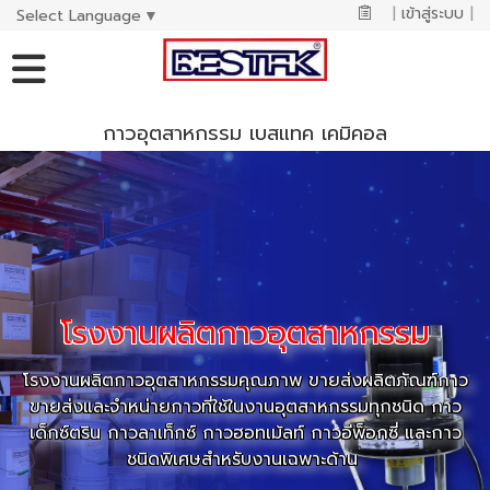
|
เข้าสู่ระบบ
|
Select Language
▼
กาวอุตสาหกรรม เบสแทค เคมิคอล
โรงงานผลิตกาวอุตสาหกรรม
โรงงานผลิตกาวอุตสาหกรรมคุณภาพ ขายส่งผลิตภัณฑ์กาว
ขายส่งและจำหน่ายกาวที่ใช้ในงานอุตสาหกรรมทุกชนิด กาว
เด็กซ์ตริน กาวลาเท็กซ์ กาวฮอทเม้ลท์ กาวอีพ็อกซี่ และกาว
ชนิดพิเศษสำหรับงานเฉพาะด้าน