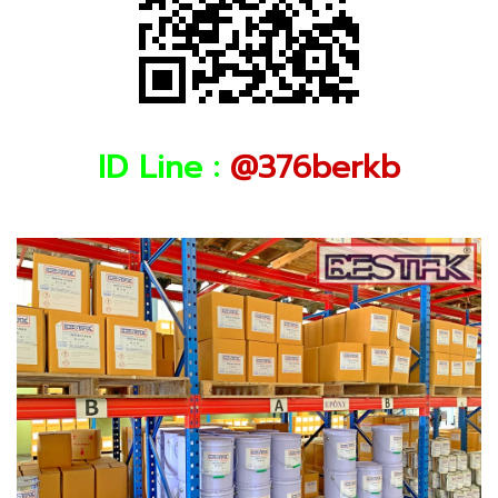
ID Line :
@376berkb