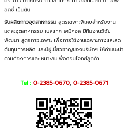
คือ กาวเด็กซ์ตริน กาวลาเท็กซ์ กาวฮอทเม้ลท์ กาวอีพ็
อกซี่ เป็นต้น
รับผลิตกาวอุตสาหกรรม
สูตรเฉพาะพิเศษสำหรับงาน
แต่ละอุตสาหกรรม เบสแทค เคมิคอล มีทีมงานวิจัย
พัฒนา สูตรกาวเฉพาะ เพื่อการใช้งานเฉพาะทางและลด
ต้นทุนการผลิต เเละมีผู้เชี่ยวชาญของบริษัทฯ ให้คำแนะนำ
ตามต้องการและเหมาะสมเพื่อตอบโจทย์ลูกค้า
Tel :
0-2385-0670
,
0-2385-0671